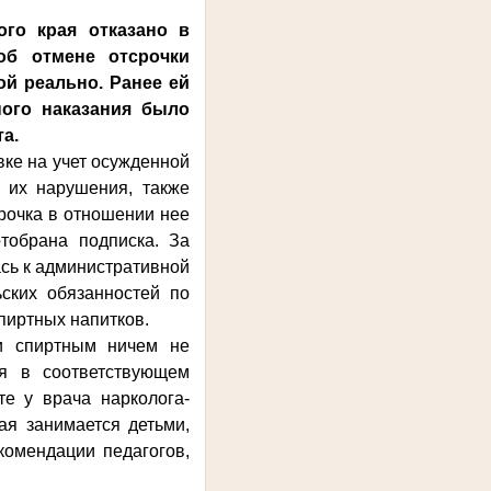
о края отказано в
об отмене отсрочки
й реально. Ранее ей
ного наказания было
а.
ке на учет осужденной
 их нарушения, также
срочка в отношении нее
тобрана подписка. За
сь к административной
ьских обязанностей по
пиртных напитков.
 спиртным ничем не
ся в соответствующем
те у врача нарколога-
ая занимается детьми,
комендации педагогов,