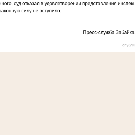
о, суд отказал в удовлетворении представления инспекц
онную силу не вступило.
Пресс-служба Забайкал
опубли