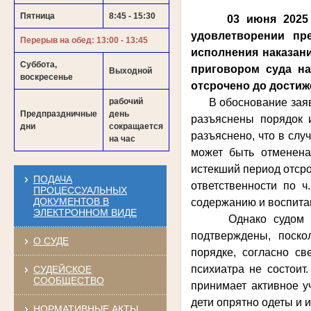
Пятница
8:45 - 15:30
03 июня 2025 год
удовлетворении пр
Перерыв на обед: 13:00 - 13:45
исполнения наказан
Суббота,
приговором суда на
Выходной
воскресенье
отсрочено до достиж
рабочий
В обоснование заявле
Предпраздничные
день
разъяснены порядок 
дни
сокращается
разъяснено, что в слу
на час
может быть отменена
истекший период отср
ПОДАЧА
ответственности по ч
ПРОЦЕССУАЛЬНЫХ
ДОКУМЕНТОВ В
содержанию и воспита
ЭЛЕКТРОННОМ ВИДЕ
Однако судом уста
подтверждены, поско
О СУДЕ
порядке, согласно св
психиатра не состоит
СУДЕЙСКОЕ
СООБЩЕСТВО
принимает активное у
дети опрятно одеты и
НОРМАТИВНЫЕ АКТЫ