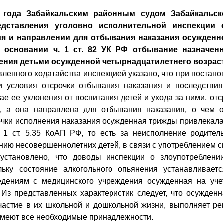
а Забайкальским районным судом Забайкальског
едставления уголовно исполнительной инспекции 
ия и направлении для отбывания наказания осужденно
 основании ч. 1 ст. 82 УК РФ отбывание назначен
ения детьми осужденной четырнадцатилетнего возраст
нного ходатайства инспекцией указано, что при постанов
и условия отсрочки отбывания наказания и последствия
чае ее уклонения от воспитания детей и ухода за ними, от
, а она направлена для отбывания наказания, о чем о
очки исполнения наказания осужденная трижды привлекала
. 1 ст. 5.35 КоАП РФ, то есть за неисполнение родител
нию несовершеннолетних детей, в связи с употреблением с
новлено, что доводы инспекции о злоупотреблении
льку состояние алкогольного опьянения устанавливает
едениям с медицинского учреждения осужденная на уче
. Из представленных характеристик следует, что осужденн
частие в их школьной и дошкольной жизни, выполняет ре
 имеют все необходимые принадлежности.